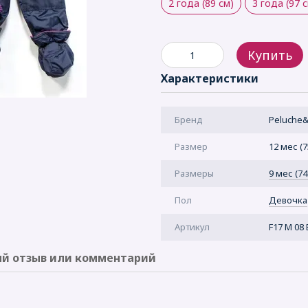
2 года (89 см)
3 года (97 
Купить
Характеристики
Бренд
Peluche&
Размер
12 мес (7
Рaзмеры
9 мес (74
Пол
Девочка
Артикул
F17 M 08
й отзыв или комментарий