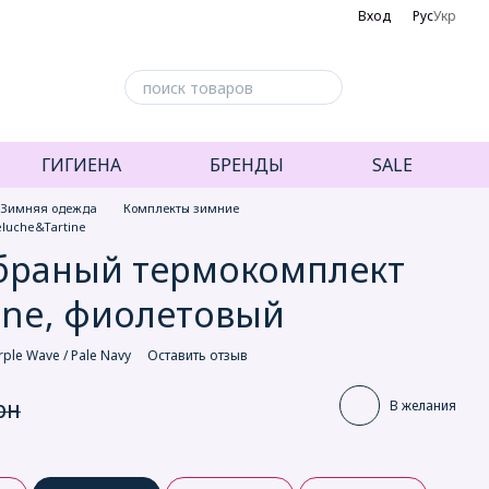
Вход
Рус
Укр
ГИГИЕНА
БРЕНДЫ
SALE
Зимняя одежда
Комплекты зимние
luche&Tartine
браный термокомплект
ine, фиолетовый
rple Wave / Pale Navy
Оставить отзыв
рн
В желания