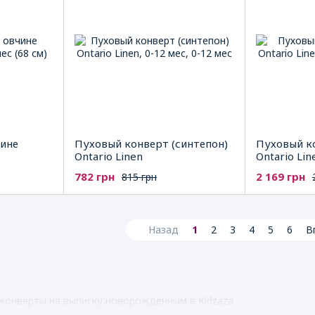
чине
Пуховый конверт (синтепон)
Пуховый ко
Ontario Linen
Ontario Lin
782 грн
2 169 грн
815 грн
Назад
1
2
3
4
5
6
В
 конверты на выписку новорожденным в Kidzaza