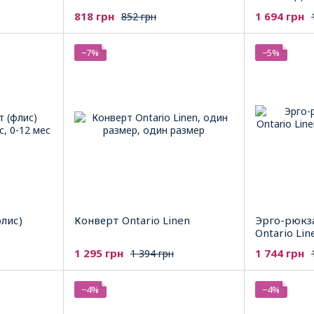
818 грн
1 694 грн
852 грн
−7%
−5%
лис)
Конверт Ontario Linen
Эрго-рюкз
Ontario Lin
1 295 грн
1 744 грн
1 394 грн
−4%
−4%