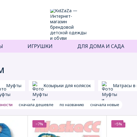
Ы
ИГРУШКИ
ДЛЯ ДОМА И САДА
м
Муфты
Козырьки для колясок
Матрасы в 
рности
сначала дешевле
по названию
сначала новые
−7%
−5%