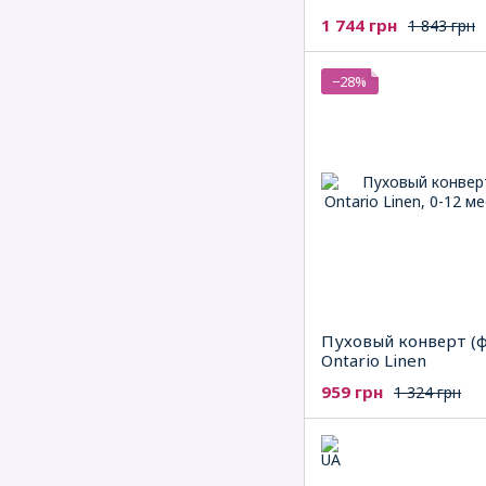
1 744 грн
1 843 грн
−28%
Пуховый конверт (ф
Ontario Linen
959 грн
1 324 грн