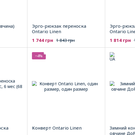
вчина)
Эрго-рюкзак переноска
Эрго-рюкз
Ontario Linen
Ontario Lin
1 744 грн
1 814 грн
1 843 грн
−4%
оска
Конверт Ontario Linen
Зимний ко
овчине ДоР