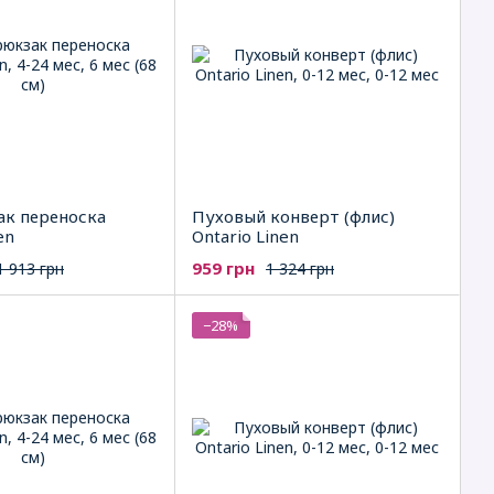
ак переноска
Пуховый конверт (флис)
en
Ontario Linen
959 грн
1 913 грн
1 324 грн
−28%