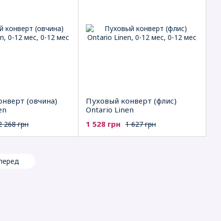
нверт (овчина)
Пуховый конверт (флис)
en
Ontario Linen
1 528 грн
2 268 грн
1 627 грн
перед