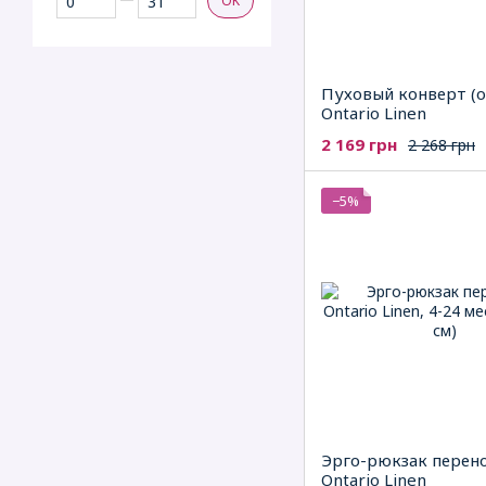
OK
Пуховый конверт (о
Ontario Linen
2 169 грн
2 268 грн
−5%
Эрго-рюкзак перен
Ontario Linen