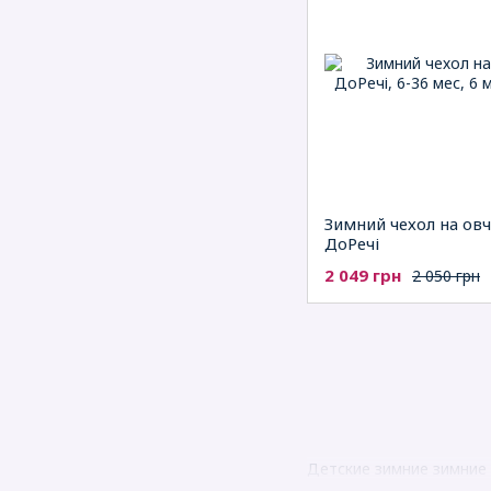
Зимний чехол на ов
ДоРечі
2 049 грн
2 050 грн
Детские зимние зимние