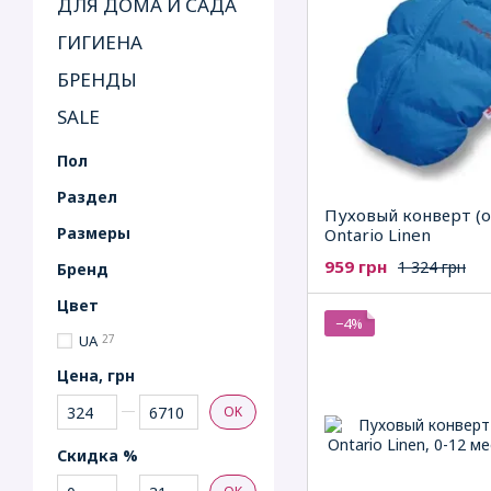
ДЛЯ ДОМА И САДА
ГИГИЕНА
БРЕНДЫ
SALE
Пол
Раздел
Пуховый конверт (о
Рaзмеры
Ontario Linen
959 грн
1 324 грн
Бренд
Цвет
−4%
UA
27
Цена, грн
От Цена, грн
До Цена, грн
OK
Скидка %
От Скидка %
До Скидка %