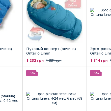
вчина)
Пуховый конверт (овчина)
Эрго-рюкз
Ontario Linen
Ontario Lin
1 232 грн
1 814 грн
1 331 грн
−5%
−5%