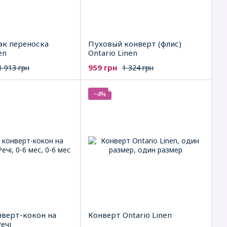
ак переноска
Пуховый конверт (флис)
en
Ontario Linen
959 грн
1 913 грн
1 324 грн
−4%
нверт-кокон на
Конверт Ontario Linen
ечі