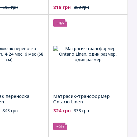
818 грн
1 695 грн
852 грн
−4%
ак переноска
Матрасик-трансформер
en
Ontario Linen
324 грн
1 843 грн
338 грн
−6%