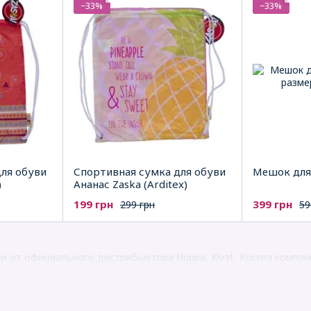
−33%
−33%
ля обуви
Спортивная сумка для обуви
Мешок для 
)
Ананас Zaska (Arditex)
199 грн
399 грн
299 грн
59
ви от официального дистрибьютора Huppa, Kivat, Kuoma компан