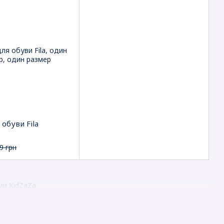
обуви Fila
9 грн
ии KidZaZa