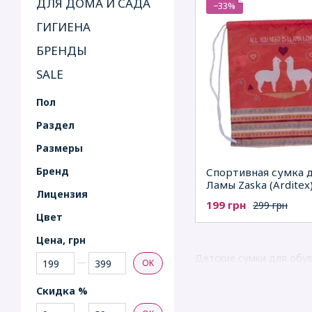
ДЛЯ ДОМА И САДА
−33%
ГИГИЕНА
БРЕНДЫ
SALE
Пол
Раздел
Рaзмеры
Бренд
Спортивная сумка д
Ламы Zaska (Arditex
Лицензия
199 грн
299 грн
Цвет
Цена, грн
От Цена, грн
До Цена, грн
Детские сумки для обу
OK
Скидка %
От Скидка %
До Скидка %