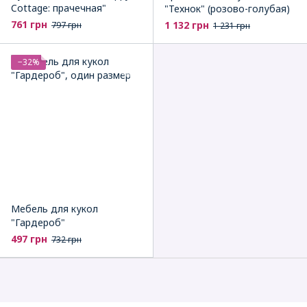
Cottage: прачечная"
"Технок" (розово-голубая)
761 грн
1 132 грн
797 грн
1 231 грн
−32%
Мебель для кукол
"Гардероб"
497 грн
732 грн