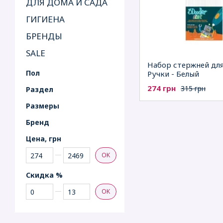
ДЛЯ ДОМА И САДА
ГИГИЕНА
БРЕНДЫ
SALE
Набор стержней для
Пол
Ручки - Белый
274 грн
315 грн
Раздел
Рaзмеры
Бренд
Цена, грн
От Цена, грн
До Цена, грн
OK
Скидка %
От Скидка %
До Скидка %
OK