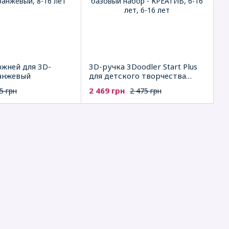
жней для 3D-
3D-ручка 3Doodler Start Plus
ранжевый
для детского творчества
базовый набор - КРЕАТИВ
2 469 грн
5 грн
2 475 грн