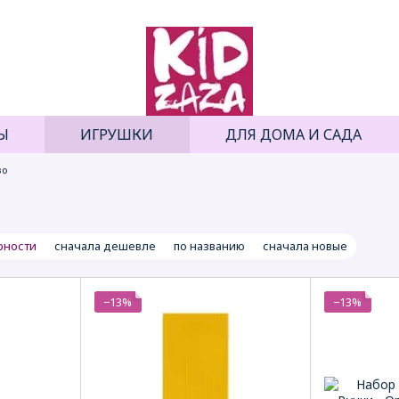
Ы
ИГРУШКИ
ДЛЯ ДОМА И САДА
во
рности
сначала дешевле
по названию
сначала новые
−13%
−13%