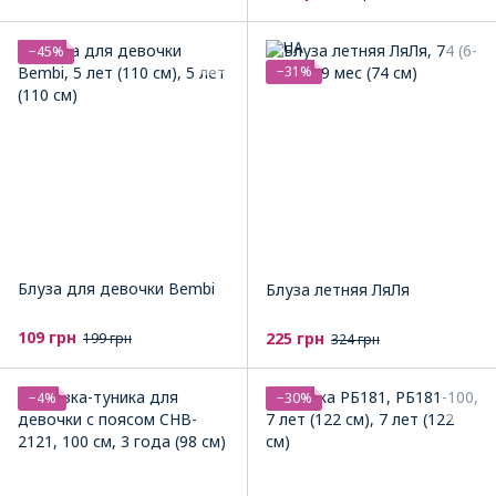
−45%
−31%
Блуза для девочки Bembi
Блуза летняя ЛяЛя
109 грн
225 грн
199 грн
324 грн
−4%
−30%