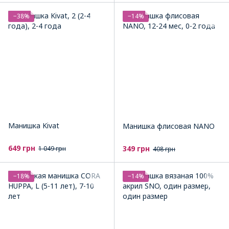
−38%
−14%
Манишка Kivat
Манишка флисовая NANO
649 грн
349 грн
1 049 грн
408 грн
−18%
−14%