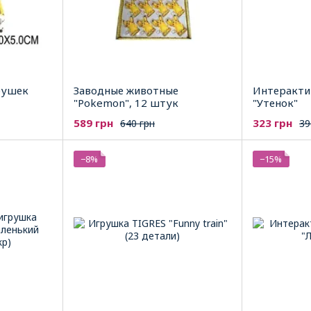
рушек
Заводные животные
Интеракти
"Pokemon", 12 штук
"Утенок"
589 грн
323 грн
640 грн
39
−8%
−15%