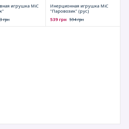
вная игрушка MiC
Инерционная игрушка MiC
к"
"Паровозик" (рус)
539 грн
3 грн
594 грн