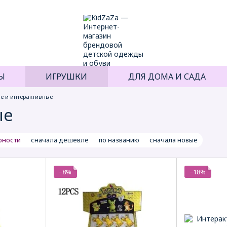
Ы
ИГРУШКИ
ДЛЯ ДОМА И САДА
е и интерактивные
ые
рности
сначала дешевле
по названию
сначала новые
−8%
−18%