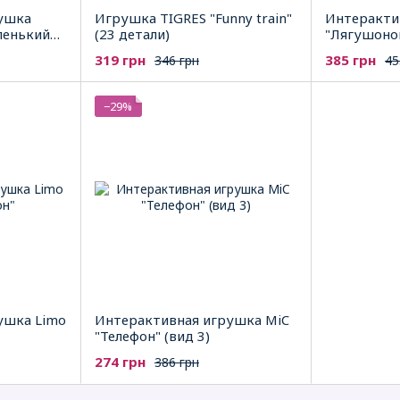
ушка
Игрушка TIGRES "Funny train"
Интеракти
ленький
(23 детали)
"Лягушоно
319 грн
385 грн
346 грн
45
−29%
ушка Limo
Интерактивная игрушка MiC
"Телефон" (вид 3)
274 грн
386 грн