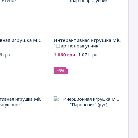
вная игрушка MiC
Интерактивная игрушка MiC
"Шар-попрыгунчик"
1 060 грн
6 грн
1 071 грн
−9%