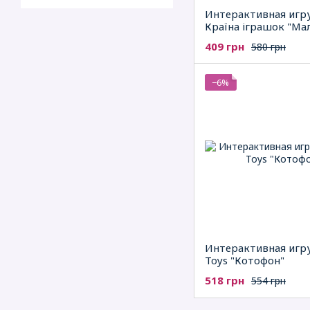
Интерактивная игр
Країна іграшок "Ма
водитель" (укр)
409 грн
580 грн
−6%
Интерактивная игр
Toys "Котофон"
518 грн
554 грн