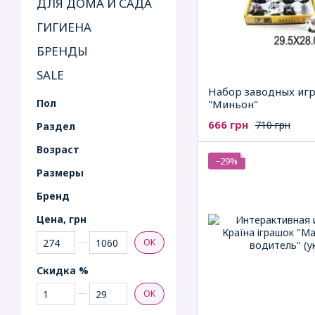
ДЛЯ ДОМА И САДА
ГИГИЕНА
БРЕНДЫ
SALE
Набор заводных иг
Пол
"Миньон"
666 грн
710 грн
Раздел
Возраст
−29%
Рaзмеры
Бренд
Цена, грн
От Цена, грн
До Цена, грн
OK
Скидка %
От Скидка %
До Скидка %
OK