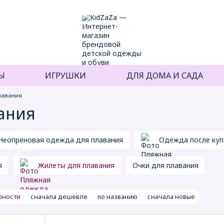
Ы
ИГРУШКИ
ДЛЯ ДОМА И САДА
лавания
ания
Неопреновая одежда для плавания
Одежда после куп
я
Жилеты для плавания
Очки для плавания
рности
сначала дешевле
по названию
сначала новые