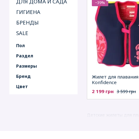
ДЛЯ ДОМА И САДА
−39%
ГИГИЕНА
БРЕНДЫ
SALE
Пол
Раздел
Рaзмеры
Бренд
Жилет для плавания
Konfidence
Цвет
2 199 грн
3 599 грн
Детские жилеты для пла