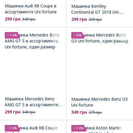
Машинка Audi R8 Coupe в
Машинка Bentley
ассортименте Uni-fortune
Continental GT 2018 Uni-
fortune
299 грн
299 грн
349 грн
399 грн
−14%
−8%
Машинка Mersedes Benz
Машинка Mercedes Benz G3
AMG GT S в ассортименте
Uni-fortune
Uni-fortune
299 грн
349 грн
349 грн
379 грн
−14%
−14%