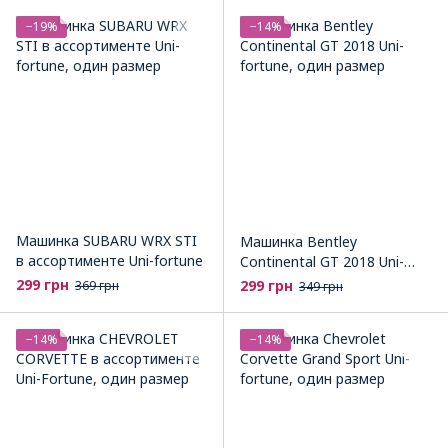
−19%
−14%
Машинка SUBARU WRX STI
Машинка Bentley
в ассортименте Uni-fortune
Continental GT 2018 Uni-
fortune
299 грн
299 грн
369 грн
349 грн
−14%
−14%