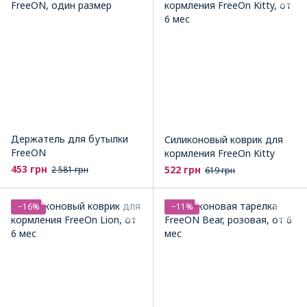
Держатель для бутылки
Силиконовый коврик для
FreeON
кормления FreeOn Kitty
453 грн
522 грн
2 581 грн
619 грн
−16%
−11%