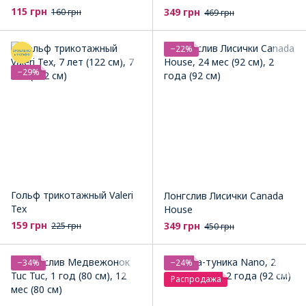
115 грн
349 грн
160 грн
469 грн
−22%
−29%
Гольф трикотажный Valeri
Лонгслив Лисички Canada
Tex
House
159 грн
349 грн
225 грн
450 грн
−34%
−24%
Распродажа