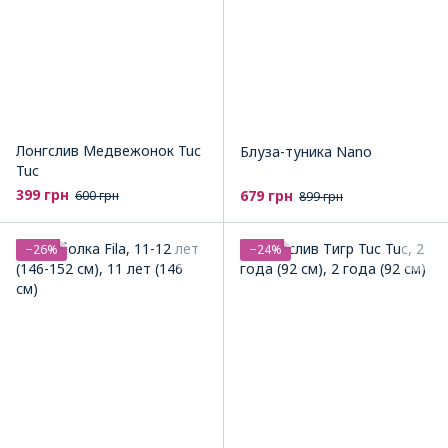
Лонгслив Медвежонок Tuc
Блуза-туника Nano
Tuc
399 грн
679 грн
600 грн
899 грн
−26%
−24%