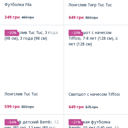
Футболка Fila
Лонгслив Тигр Tuc Tuc
349 грн
649 грн
469 грн
850 грн
−30%
−26%
Лонгслив Tuc Tuc
Свитшот с начесом Tiffosi
599 грн
649 грн
850 грн
875 грн
−64%
−21%