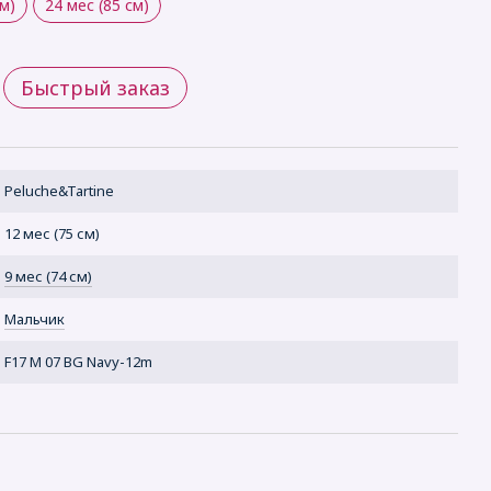
см)
24 мес (85 см)
Быстрый заказ
Peluche&Tartine
12 мес (75 см)
9 мес (74 см)
Мальчик
F17 M 07 BG Navy-12m