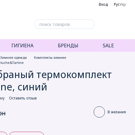
Вход
Рус
Укр
ГИГИЕНА
БРЕНДЫ
SALE
Зимняя одежда
Комплекты зимние
luche&Tartine
браный термокомплект
ine, синий
avy
Оставить отзыв
рн
В желания