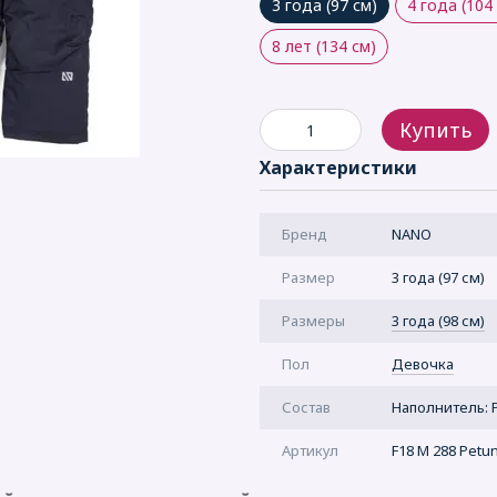
3 года (97 см)
4 года (104
8 лет (134 см)
Купить
Характеристики
Бренд
NANO
Размер
3 года (97 см)
Рaзмеры
3 года (98 см)
Пол
Девочка
Состав
Наполнитель: Po
Артикул
F18 M 288 Petun