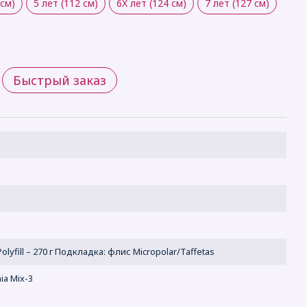
 см)
5 лет (112 см)
6X лет (124 см)
7 лет (127 см)
Быстрый заказ
lyfill – 270 г Подкладка: флис Micropolar/Taffetas
ia Mix-3