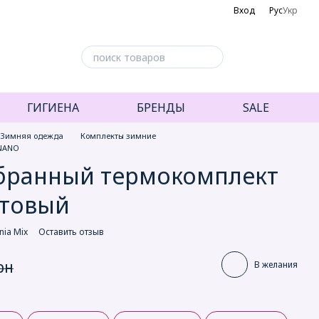
Вход
Рус
Укр
ГИГИЕНА
БРЕНДЫ
SALE
Зимняя одежда
Комплекты зимние
 NANO
бранный термокомплект
етовый
nia Mix
Оставить отзыв
рн
В желания