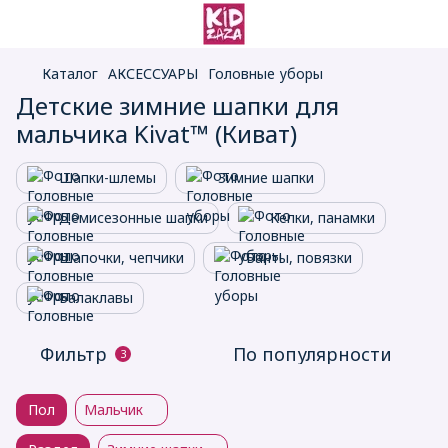
Каталог
АКСЕССУАРЫ
Головные уборы
Детские зимние шапки для
мальчика Kivat™ (Киват)
Шапки-шлемы
Зимние шапки
Демисезонные шапки
Кепки, панамки
Шапочки, чепчики
Банты, повязки
Балаклавы
Фильтр
По популярности
3
Пол
Мальчик