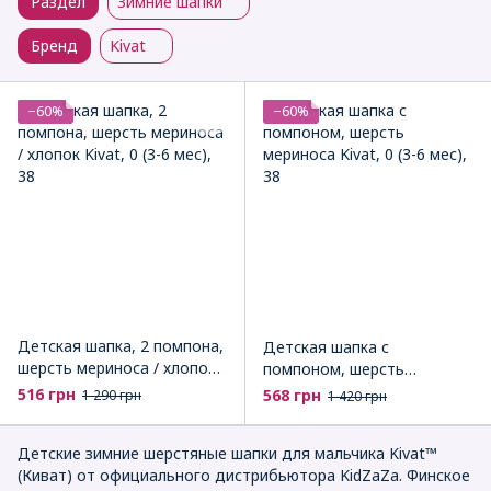
Раздел
Зимние шапки
Бренд
Kivat
−60%
−60%
Детская шапка, 2 помпона,
Детская шапка с
шерсть мериноса / хлопок
помпоном, шерсть
Kivat
мериноса Kivat
516 грн
568 грн
1 290 грн
1 420 грн
Детские зимние шерстяные шапки для мальчика Kivat™
(Киват) от официального дистрибьютора KidZaZa. Финское