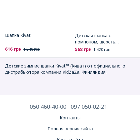
Шапка Kivat
Детская шапка с
помпоном, шерсть
мериноса Kivat
616 грн
568 грн
1 540 грн
1 420 грн
Детские зимние шапки Kivat™ (Киват) от официального
дистрибьютора компании KidZaZa. Финляндия.
050 460-40-00
097 050-02-21
Контакты
Полная версия сайта
Карта сайта