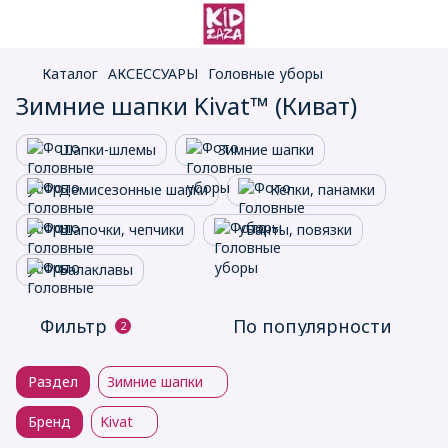
Каталог
АКСЕССУАРЫ
Головные уборы
Зимние шапки Kivat™ (Киват)
Шапки-шлемы
Зимние шапки
Демисезонные шапки
Кепки, панамки
Шапочки, чепчики
Банты, повязки
Балаклавы
Фильтр
По популярности
2
Раздел
Зимние шапки
Бренд
Kivat