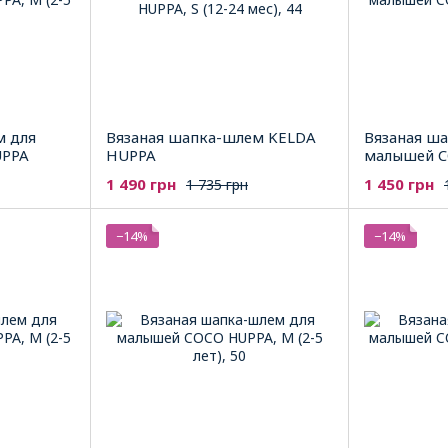
м для
Вязаная шапка-шлем KELDA
Вязаная ш
UPPA
HUPPA
малышей C
1 490 грн
1 450 грн
1 735 грн
−14%
−14%