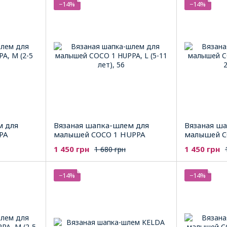
−14%
−14%
м для
Вязаная шапка-шлем для
Вязаная ш
PA
малышей COCO 1 HUPPA
малышей C
1 450 грн
1 450 грн
1 680 грн
−14%
−14%