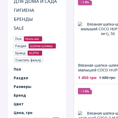
ДЛЯ ДОМА И САДА
−14%
ГИГИЕНА
БРЕНДЫ
SALE
Пол:
Мальчик
Раздел:
Шапки-шлемы
Бренд:
HUPPA
Очистить фильтр
Вязаная шапка-шле
Пол
малышей COCO HUP
1 450 грн
1 680 грн
Раздел
Рaзмеры
−14%
Бренд
Цвет
Цена, грн