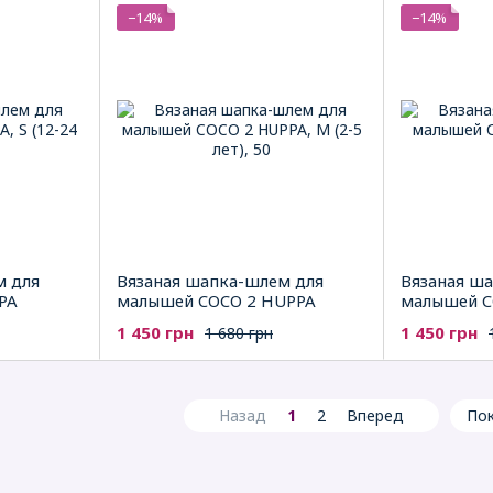
−14%
−14%
м для
Вязаная шапка-шлем для
Вязаная ш
PA
малышей COCO 2 HUPPA
малышей C
1 450 грн
1 450 грн
1 680 грн
Назад
1
2
Вперед
Пок