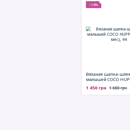
−14%
Вязаная шапка-шле
малышей COCO HUP
1 450 грн
1 680 грн