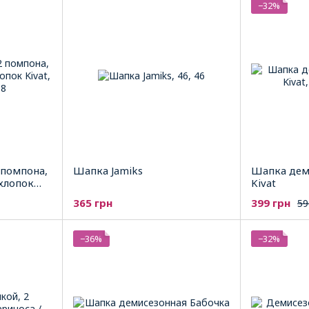
−32%
 помпона,
Шапка Jamiks
Шапка дем
хлопок
Kivat
365 грн
399 грн
59
−36%
−32%