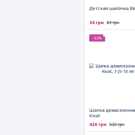
Детская шапочка B
34 грн
69 грн
−32%
Шапка демисезонна
Kivat
420 грн
620 грн