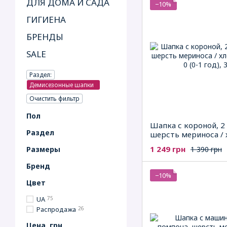
ДЛЯ ДОМА И САДА
−10%
ГИГИЕНА
БРЕНДЫ
SALE
Раздел:
Демисезонные шапки
Очистить фильтр
Пол
Шапка с короной, 2
Раздел
шерсть мериноса / 
Kivat
1 249 грн
1 390 грн
Рaзмеры
Бренд
−10%
Цвет
UA
75
Распродажа
26
Цена, грн