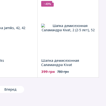
−49%
iks
Шапка демисезонная
Саламандра Kivat
399 грн
780 грн
Вперед