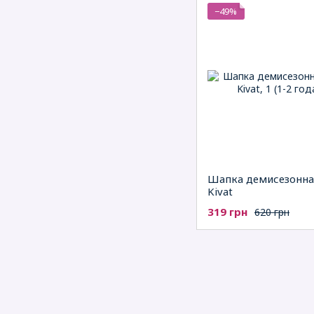
−49%
Шапка демисезонна
Kivat
319 грн
620 грн