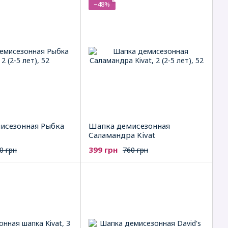
−48%
исезонная Рыбка
Шапка демисезонная
Саламандра Kivat
399 грн
0 грн
760 грн