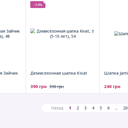
−34%
я Зайчик
Демисезонная шапка Kivat
Шапка Jam
390 грн
240 грн
590 грн
Назад
1
2
3
4
5
6
...
20