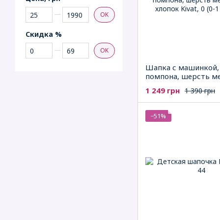
От Цена, грн
До Цена, грн
OK
Скидка %
От Скидка %
До Скидка %
OK
Шапка с машинкой,
помпона, шерсть ме
хлопок Kivat
1 249 грн
1 390 грн
−51%