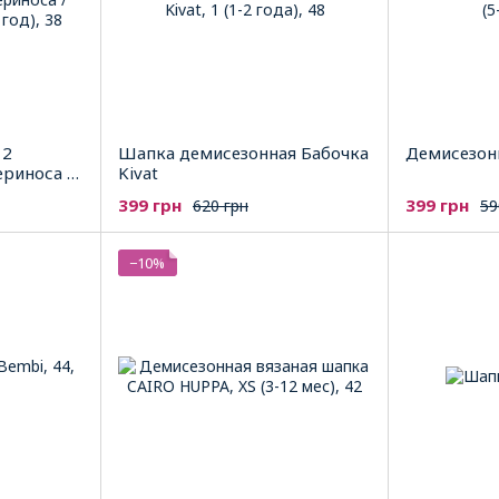
 2
Шапка демисезонная Бабочка
Демисезонн
риноса /
Kivat
399 грн
399 грн
620 грн
59
−10%