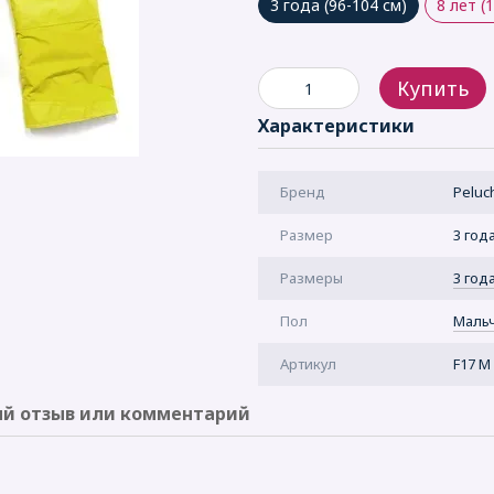
3 года (96-104 см)
8 лет (
Купить
Характеристики
Бренд
Peluc
Размер
3 года
Рaзмеры
3 года
Пол
Маль
Артикул
F17 M
й отзыв или комментарий