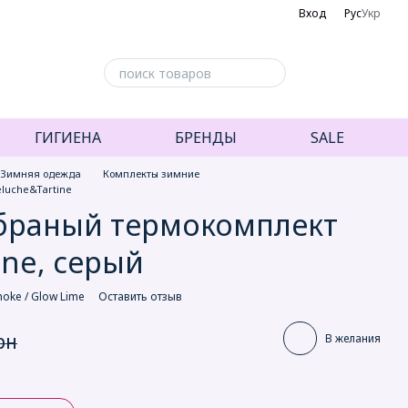
Вход
Рус
Укр
ГИГИЕНА
БРЕНДЫ
SALE
Зимняя одежда
Комплекты зимние
luche&Tartine
браный термокомплект
ine, серый
moke / Glow Lime
Оставить отзыв
рн
В желания