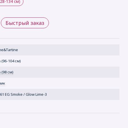
128-134 см)
Быстрый заказ
he&Tartine
 (96-104 см)
 (98 см)
чик
 61 EG Smoke / Glow Lime-3