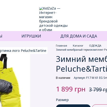
Ы
ИГРУШКИ
ДЛЯ ДОМА И САДА
Главная
Каталог
ОДЕЖДА
Зимний мембраный термокомплект Pe
Зимний мем
Peluche&Tart
В наличии
Артикул: F17 M 61 EG S
1 899 грн
3 799 г
Размер