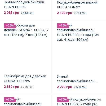
Зимний полукомбинезон
Полукомбинезон зимний
FLINN HUPPA
HUPPA SONNY
2 085 грн
2 100 грн
2 453 грн
2 753 грн
−29%
−19%
Термобрюки для девочек
Зимний
GENNA 1 HUPPA
термополукомбинезон
FLINN HUPPA
2 350 грн
2 270 грн
3 305 грн
2 800 грн
−19%
−19%