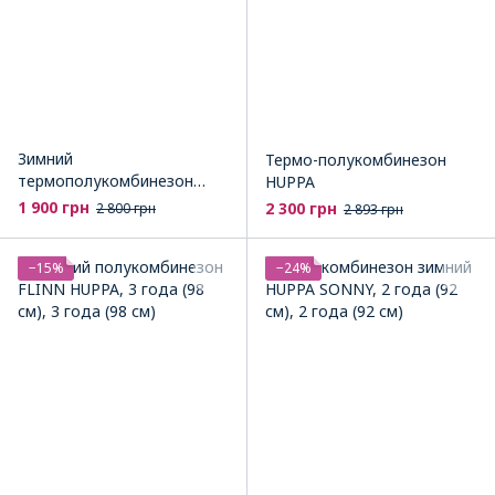
Зимний
Термо-полукомбинезон
термополукомбинезон
HUPPA
FREJA 1 HUPPA
1 900 грн
2 300 грн
2 800 грн
2 893 грн
−15%
−24%