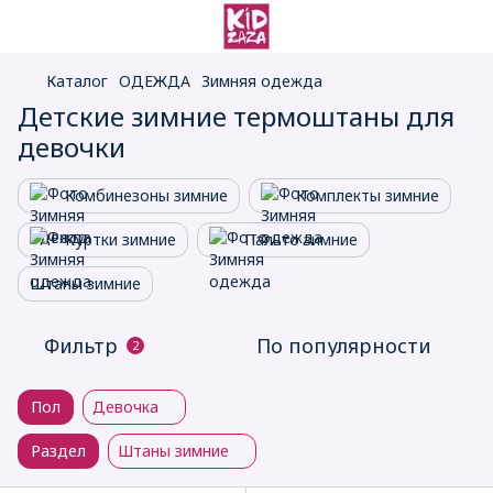
Каталог
ОДЕЖДА
Зимняя одежда
Детские зимние термоштаны для
девочки
Комбинезоны зимние
Комплекты зимние
Куртки зимние
Пальто зимние
Штаны зимние
Фильтр
По популярности
2
Пол
Девочка
Раздел
Штаны зимние