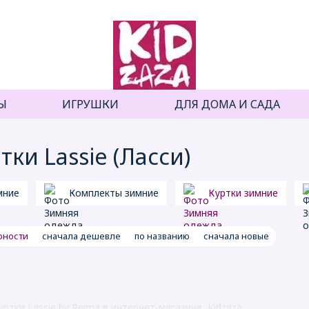
Ы
ИГРУШКИ
ДЛЯ ДОМА И САДА
ки Lassie (Ласси)
мние
Комплекты зимние
Куртки зимние
рности
сначала дешевле
по названию
сначала новые
ртки Lassie by Reima в интернет-магазине Kidzaza.