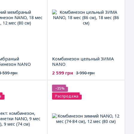
мбраный
Комбинезон цельный ЗИМА
бинезон NANO
NANO
2 599 грн
3 599 грн
3 990 грн
−35%
а
Распродажа