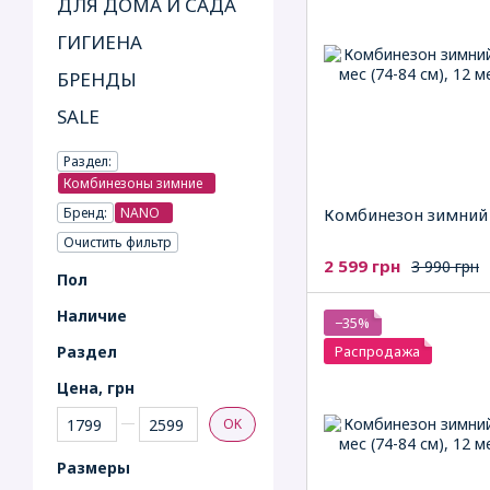
ДЛЯ ДОМА И САДА
ГИГИЕНА
БРЕНДЫ
SALE
Раздел:
Комбинезоны зимние
Бренд:
NANO
Комбинезон зимни
Очистить фильтр
2 599 грн
3 990 грн
Пол
Наличие
−35%
Раздел
Распродажа
Цена, грн
От Цена, грн
До Цена, грн
OK
Рaзмеры