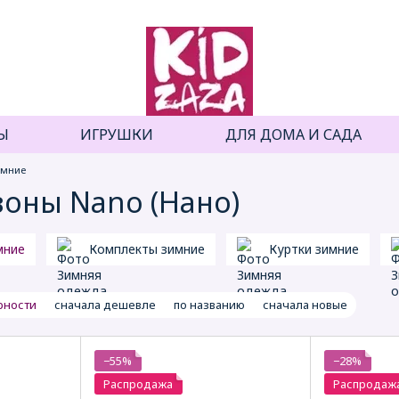
Ы
ИГРУШКИ
ДЛЯ ДОМА И САДА
имние
оны Nano (Нано)
мние
Комплекты зимние
Куртки зимние
рности
сначала дешевле
по названию
сначала новые
−55%
−28%
Распродажа
Распродаж