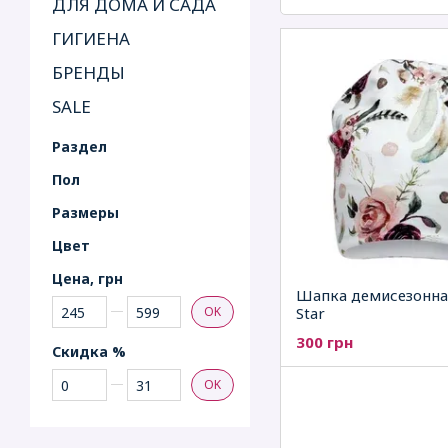
ДЛЯ ДОМА И САДА
ГИГИЕНА
БРЕНДЫ
SALE
Раздел
Пол
Рaзмеры
Цвет
Цена, грн
Шапка демисезонная
От Цена, грн
До Цена, грн
OK
Star
300 грн
Скидка %
От Скидка %
До Скидка %
OK