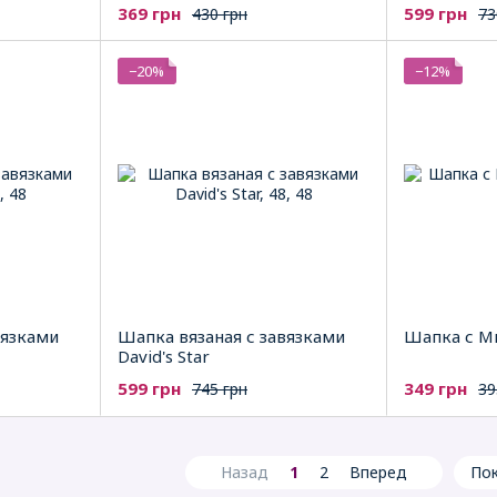
369 грн
599 грн
430 грн
73
−20%
−12%
вязками
Шапка вязаная с завязками
Шапка с Ми
David's Star
599 грн
349 грн
745 грн
39
Назад
1
2
Вперед
Пок