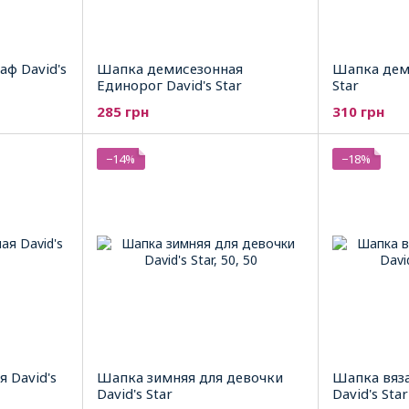
аф David's
Шапка демисезонная
Шапка деми
Единорог David's Star
Star
285 грн
310 грн
−14%
−18%
 David's
Шапка зимняя для девочки
Шапка вяза
David's Star
David's Star