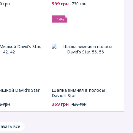
599 грн
0 грн
730 грн
−14%
шкой David's Star
Шапка зимняя в полосы
David's Star
369 грн
5 грн
430 грн
азать все